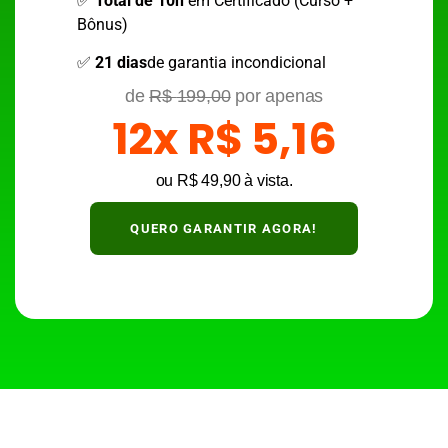
✅
Total de 10h
em Certificado (Curso +
Bônus)
✅
21 dias
de garantia incondicional
de
R$
199,00
por apenas
12x R$ 5,16
ou R$ 49,90 à vista.
QUERO GARANTIR AGORA!